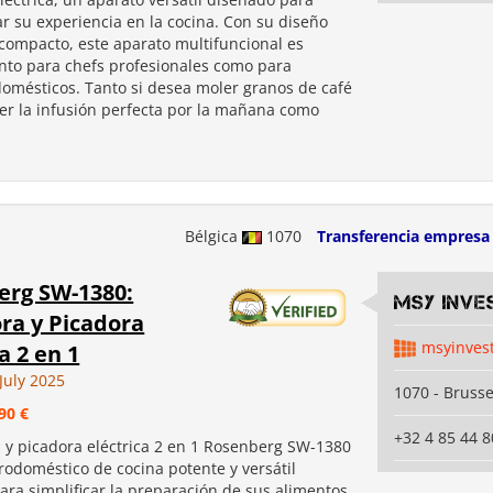
r su experiencia en la cocina. Con su diseño
 compacto, este aparato multifuncional es
anto para chefs profesionales como para
domésticos. Tanto si desea moler granos de café
er la infusión perfecta por la mañana como
Bélgica
1070
Transferencia empresa
erg SW-1380:
MSY INVE
ra y Picadora
msyinves
a 2 en 1
July 2025
1070 - Brusse
90 €
+32 4 85 44 8
a y picadora eléctrica 2 en 1 Rosenberg SW-1380
rodoméstico de cocina potente y versátil
ara simplificar la preparación de sus alimentos.