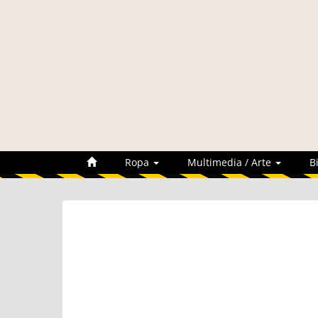
Ropa
Multimedia / Arte
B