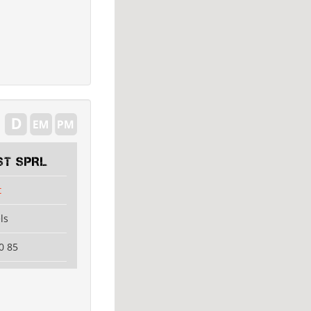
ST SPRL
t
ls
0 85