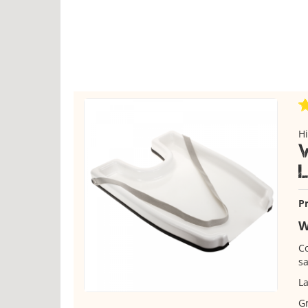
H
Pr
W
Co
sa
La
Gr