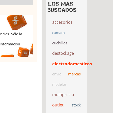
Los más
buscados
accesorios
camara
cios. Sólo la
cuchillos
 información
destockage
electrodomesticos
marcas
envio
modelos
multiprecio
outlet
stock