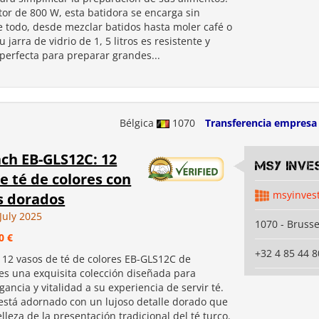
or de 800 W, esta batidora se encarga sin
e todo, desde mezclar batidos hasta moler café o
u jarra de vidrio de 1, 5 litros es resistente y
 perfecta para preparar grandes...
Bélgica
1070
Transferencia empresa
ch EB-GLS12C: 12
MSY INVE
e té de colores con
msyinves
s dorados
July 2025
1070 - Brusse
0 €
+32 4 85 44 8
e 12 vasos de té de colores EB-GLS12C de
es una exquisita colección diseñada para
gancia y vitalidad a su experiencia de servir té.
está adornado con un lujoso detalle dorado que
elleza de la presentación tradicional del té turco.