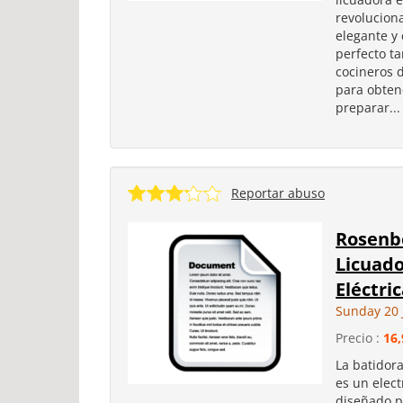
revoluciona
elegante y
perfecto t
cocineros 
para obten
preparar...
Reportar abuso
Rosenb
Licuado
Eléctric
Sunday 20 
Precio :
16,
La batidor
es un elect
diseñado p