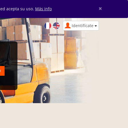
×
sted acepta su uso.
Más info
Identifícate