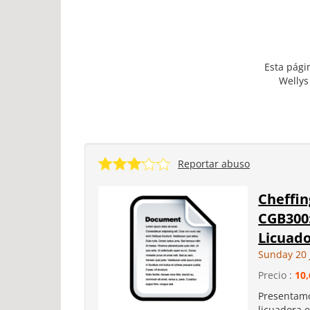
Esta pági
Wellys
Reportar abuso
Cheffin
CGB300:
Licuado
Sunday 20 
Precio :
10,
Presentamo
licuadora e