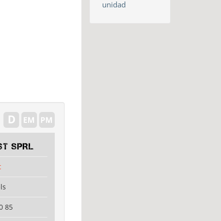
unidad
ST SPRL
t
ls
0 85