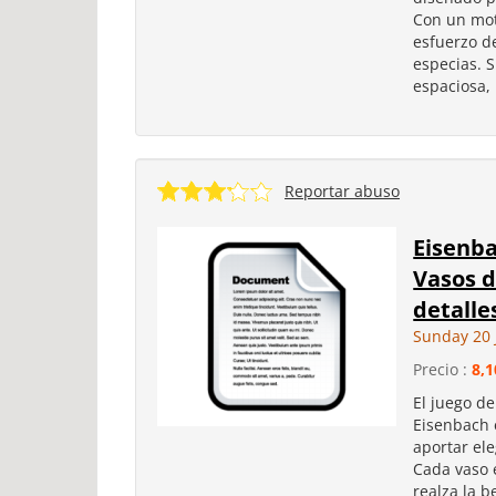
Con un mot
esfuerzo d
especias. S
espaciosa,
Reportar abuso
Eisenba
Vasos d
detalle
Sunday 20 
Precio :
8,1
El juego d
Eisenbach 
aportar ele
Cada vaso 
realza la b