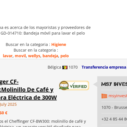
na es acerca de los mayoristas y proveedores de
 GD-014710: Bandeja móvil para lavar el pelo
Buscar en la categoria :
Higiene
Buscar en la categoria :
lavar
,
movil
,
wellys
,
bandeja
,
pelo
Bélgica
1070
Transferencia empresa
ger CF-
MSY INVE
Molinillo De Café y
msyinves
ra Eléctrica de 300W
July 2025
1070 - Brusse
60 €
+32 4 85 44 8
s el Cheffinger CF-BW300: molinillo de café y
léctrica, un aparato versátil diseñado para