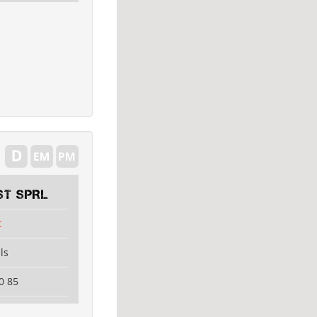
ST SPRL
t
ls
0 85