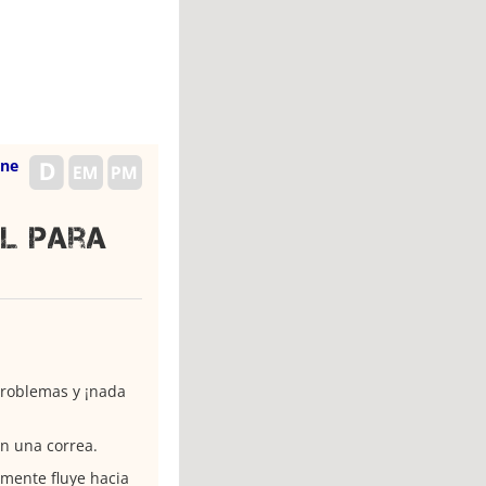
ene
il para
 problemas y ¡nada
n una correa.
emente fluye hacia