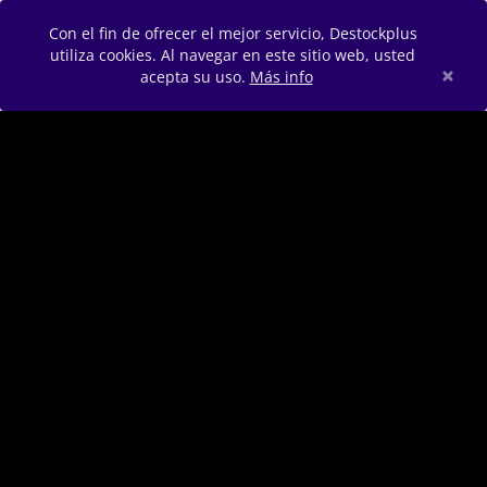
Con el fin de ofrecer el mejor servicio, Destockplus
utiliza cookies. Al navegar en este sitio web, usted
×
acepta su uso.
Más info