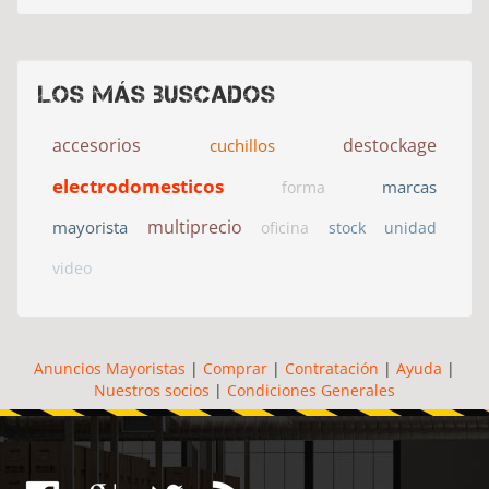
Los más buscados
accesorios
destockage
cuchillos
electrodomesticos
marcas
forma
multiprecio
mayorista
oficina
stock
unidad
video
Anuncios Mayoristas
|
Comprar
|
Contratación
|
Ayuda
|
Nuestros socios
|
Condiciones Generales