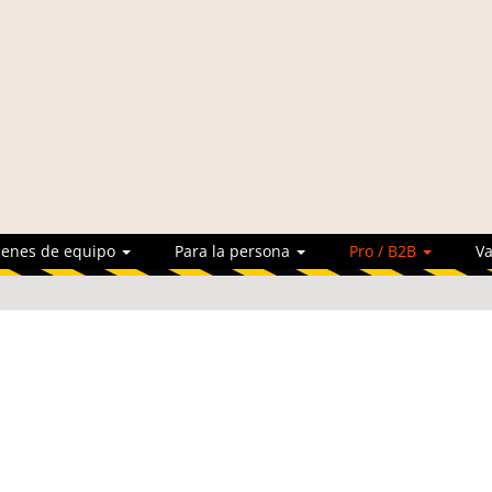
ienes de equipo
Para la persona
Pro / B2B
Va