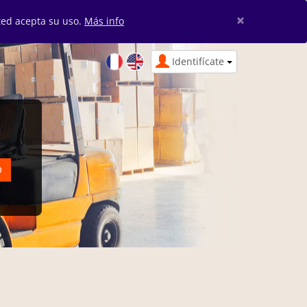
×
sted acepta su uso.
Más info
Identifícate