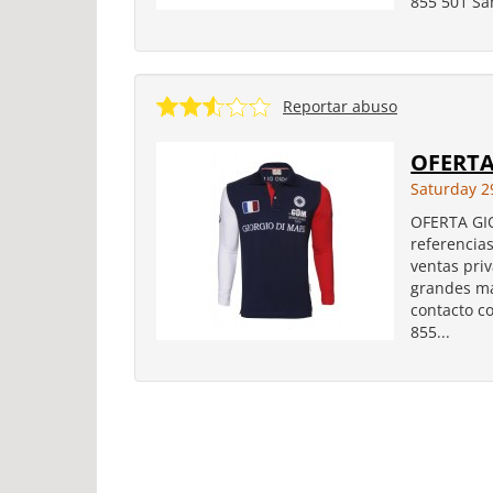
855 501 Sa
Reportar abuso
OFERTA
Saturday 2
OFERTA GI
referencia
ventas pri
grandes ma
contacto c
855...