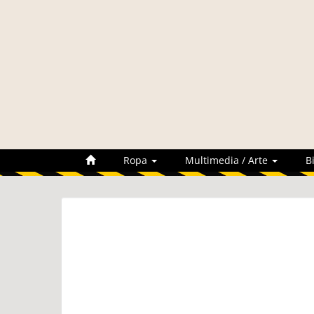
Ropa
Multimedia / Arte
B