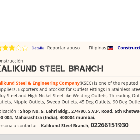
Reportar abuso
Filipinas
Construcc
Detalle
onstrucción
Kalikund Steel Branch
alikund Steel & Engineering Company
(KSEC) is one of the reputed
ppliers, Exporters and Stockist for Outlets Fittings in Stainless Ste
loy Steel and High Nickel Steel like Welding Outlets, Threading Out
tlets, Nipple Outlets, Sweep Outlets, 45 Deg Outlets, 90 Deg Outlet
icación :
Shop No. 5, Lehri Bldg., 274/90, S.V.P. Road, 5th Khetw
00 004, Maharashtra (India), 400004 mumbai
,
02266151930
rsona a contactar :
Kalikund Steel Branch
,