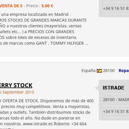
VENTA DE S
- Precio :
5,00 €
+34 9 16 51 8
 una empresa localizada en Madrid .
IMOS STOCKS DE GRANDES MARCAS DURANTE
O a nuestros clientes (mayoristas, ventas
outlets etc... ) a PRECIOS CON GRANDES
 sobre lotes de excesos de inventario,
s de marcas como GANT , TOMMY HILFIGER ...
España
28100
Ropa
ERRY STOCK
ISTRADE
6 September 2015
28100 - MAD
Y OFERTA DE STOCK. Disponemos de más de 400
 precios muy competitivos. Venta a mayoristas,
+34 9 16 51 8
vadas y outlets. También distribuimos stocks de
rcas todo el año. No dude en ponerse en
on nosotros. www.istrade.es Roberto: +34 664