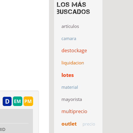
Los más
buscados
artículos
camara
destockage
liquidacion
lotes
material
mayorista
multiprecio
outlet
precio
RID