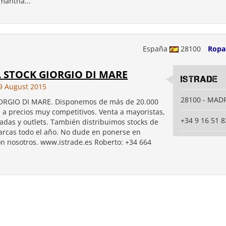
mantha...
España
28100
Ropa
 STOCK GIORGIO DI MARE
ISTRADE
9 August 2015
28100 - MAD
ORGIO DI MARE. Disponemos de más de 20.000
s a precios muy competitivos. Venta a mayoristas,
+34 9 16 51 8
vadas y outlets. También distribuimos stocks de
rcas todo el año. No dude en ponerse en
on nosotros. www.istrade.es Roberto: +34 664