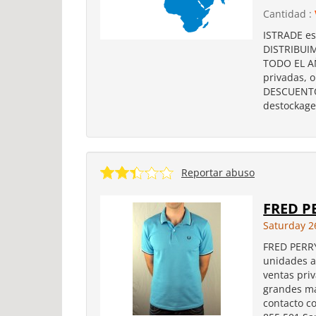
Cantidad :
ISTRADE es
DISTRIBU
TODO EL AÑ
privadas, 
DESCUENTOS
destockage
Reportar abuso
FRED P
Saturday 2
FRED PERR
unidades a
ventas pri
grandes ma
contacto c