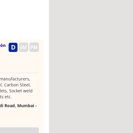
ión
 manufacturers,
el, Carbon Steel,
lets, Socket weld
s etc.
adi Road, Mumbai -