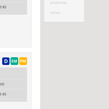
productos
3 85
varios
RID
3 85