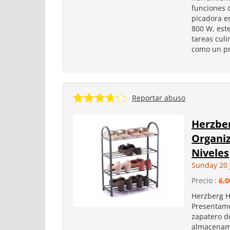
funciones 
picadora e
800 W, est
tareas culi
como un pr
Reportar abuso
Herzber
Organiz
Niveles
Sunday 20 
Precio :
6,0
Herzberg H
Presentamo
zapatero d
almacenami