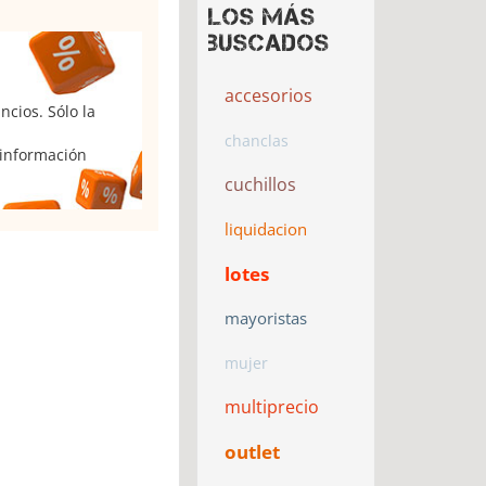
Los más
buscados
accesorios
cios. Sólo la
chanclas
 información
cuchillos
liquidacion
lotes
mayoristas
mujer
multiprecio
outlet