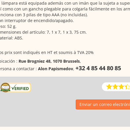
 lámpara está equipada además con un imán que la sujeta a superf
í como con un gancho plegable para colgarla fácilmente en los arm
nciona con 3 pilas de tipo AAA (no incluidas).
on interruptor de encendido/apagado.
so: 52 g.
mensiones del artículo: 7, 1 x 7, 1 x 3, 75 cm.
terial: ABS.
s prix sont indiqués en HT et soumis à TVA 20%
icación :
Rue Brogniez 48, 1070 Brussels
,
+32 4 85 44 80 85
rsona a contactar :
Alon Papismedov
,
Enviar un correo electrón