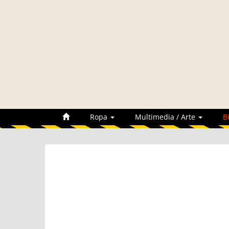
Ropa
Multimedia / Arte
B