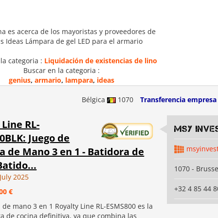
na es acerca de los mayoristas y proveedores de
s Ideas Lámpara de gel LED para el armario
la categoria :
Liquidación de existencias de lino
Buscar en la categoria :
genius
,
armario
,
lampara
,
ideas
Bélgica
1070
Transferencia empresa
 Line RL-
MSY INVE
0BLK: Juego de
msyinves
a de Mano 3 en 1 - Batidora de
atido...
1070 - Brusse
July 2025
+32 4 85 44 8
00 €
a de mano 3 en 1 Royalty Line RL-ESMS800 es la
a de cocina definitiva, ya que combina las