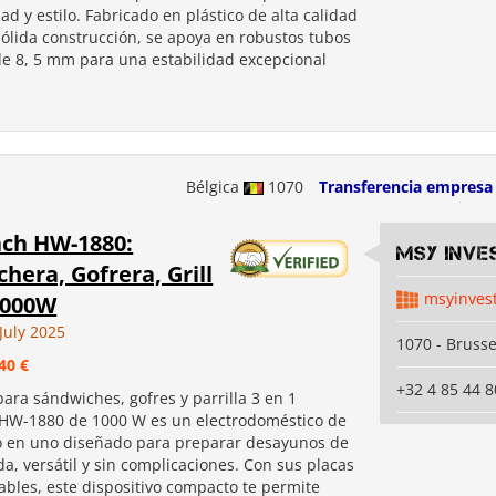
ad y estilo. Fabricado en plástico de alta calidad
sólida construcción, se apoya en robustos tubos
de 8, 5 mm para una estabilidad excepcional
Bélgica
1070
Transferencia empresa
ach HW-1880:
MSY INVE
hera, Gofrera, Grill
msyinves
1000W
July 2025
1070 - Brusse
40 €
+32 4 85 44 8
ara sándwiches, gofres y parrilla 3 en 1
HW-1880 de 1000 W es un electrodoméstico de
o en uno diseñado para preparar desayunos de
a, versátil y sin complicaciones. Con sus placas
ables, este dispositivo compacto te permite