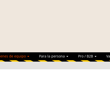
ienes de equipo
Para la persona
Pro / B2B
Va