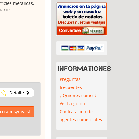
icies metálicas,
arios.
Informationes
Preguntas
frecuentes
Detalle
¿ Quiénes somos?
Visitia guida
Contratación de
ico a msyinvest
agentes comerciales