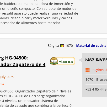
de batidora de mano, batidora de inmersión y
n un diseño compacto. Con su potente motor de
e versátil aparato puede realizar una variedad de
narias, desde picar y moler verduras y carnes
ocesador de alimentos hasta mezclar...
Bélgica
1070
Material de cocina
g HG-04500:
MSY INVE
ador Zapatero de 4
msyinves
July 2025
1070 - Brusse
0 €
+32 4 85 44 8
G-04500: Organizador Zapatero de 4 Niveles
s el HG-04500 de Herzberg: organizador
e 4 niveles, un innovador sistema de
ento de calzado que combina a la perfección