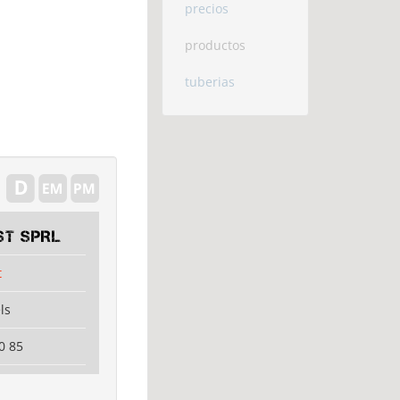
precios
productos
tuberias
ST SPRL
t
ls
0 85