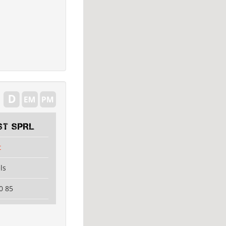
ST SPRL
t
ls
0 85