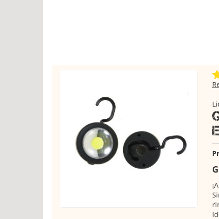
R
Li
Pr
G
¡A
Si
ri
Id