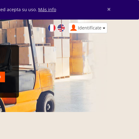
×
sted acepta su uso.
Más info
Identifícate