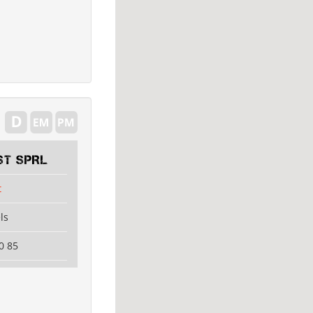
ST SPRL
t
ls
0 85