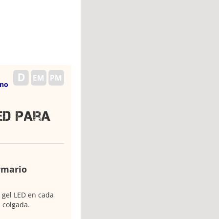
ino
ED para
rmario
 gel LED en cada
 colgada.