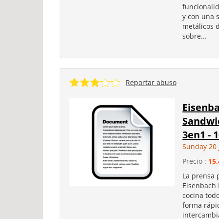
funcionalid
y con una 
metálicos 
sobre...
Reportar abuso
Eisenb
Sandwic
3en1 - 
Sunday 20 
Precio :
15,
La prensa p
Eisenbach 
cocina tod
forma rápid
intercambi