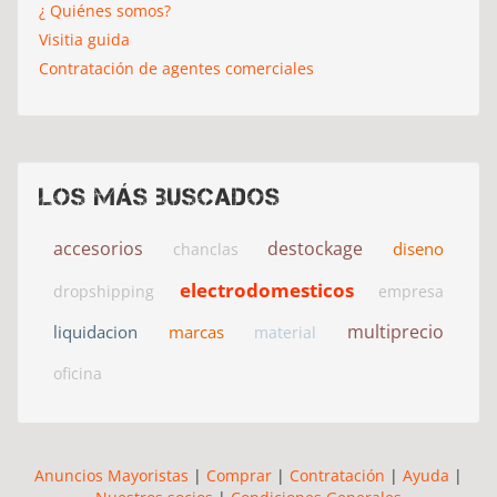
¿ Quiénes somos?
Visitia guida
Contratación de agentes comerciales
Los más buscados
accesorios
destockage
diseno
chanclas
electrodomesticos
dropshipping
empresa
multiprecio
liquidacion
marcas
material
oficina
Anuncios Mayoristas
|
Comprar
|
Contratación
|
Ayuda
|