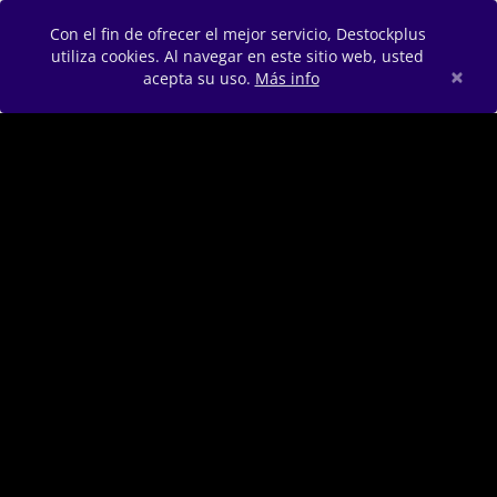
Con el fin de ofrecer el mejor servicio, Destockplus
utiliza cookies. Al navegar en este sitio web, usted
×
acepta su uso.
Más info