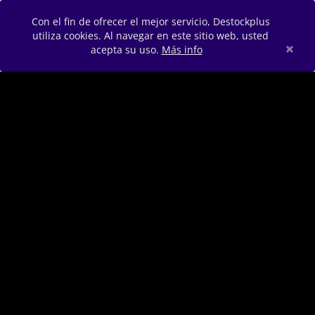
Con el fin de ofrecer el mejor servicio, Destockplus
utiliza cookies. Al navegar en este sitio web, usted
×
acepta su uso.
Más info