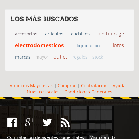
Los más buscados
destockage
accesorios
artículos
cuchillos
electrodomesticos
lotes
liquidacion
outlet
marcas
mayor
regalos
stock
Anuncios Mayoristas
|
Comprar
|
Contratación
|
Ayuda
|
Nuestros socios
|
Condiciones Generales
Contratación de agentes comerciales
Visitia guida