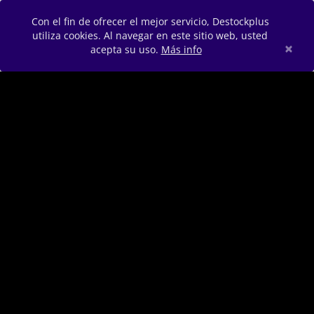
Con el fin de ofrecer el mejor servicio, Destockplus
utiliza cookies. Al navegar en este sitio web, usted
×
acepta su uso.
Más info