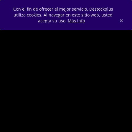
Con el fin de ofrecer el mejor servicio, Destockplus
utiliza cookies. Al navegar en este sitio web, usted
×
acepta su uso.
Más info