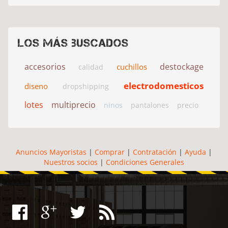
Los más buscados
accesorios
destockage
cuchillos
calidad
electrodomesticos
diseno
dropshipping
lotes
multiprecio
ninos
pantalones
precio
Anuncios Mayoristas
|
Comprar
|
Contratación
|
Ayuda
|
Nuestros socios
|
Condiciones Generales