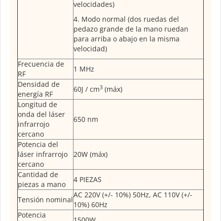
velocidades)
4. Modo normal (dos ruedas del
pedazo grande de la mano ruedan
para arriba o abajo en la misma
velocidad)
Frecuencia de
1 MHz
RF
Densidad de
3
60J / cm
(máx)
energía RF
Longitud de
onda del láser
650 nm
infrarrojo
cercano
Potencia del
láser infrarrojo
20W (máx)
cercano
Cantidad de
4 PIEZAS
piezas a mano
AC 220V (+/- 10%) 50Hz, AC 110V (+/-
Tensión nominal
10%) 60Hz
Potencia
1500W