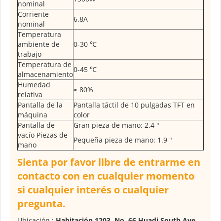
nominal
Corriente
6.8A
nominal
Temperatura
ambiente de
0-30 ℃
trabajo
Temperatura de
0-45 ℃
almacenamiento
Humedad
≤ 80%
relativa
Pantalla de la
Pantalla táctil de 10 pulgadas TFT en
máquina
color
Pantalla de
Gran pieza de mano: 2.4 "
vacío Piezas de
Pequeña pieza de mano: 1.9 "
mano
Sienta por favor libre de entrarme en
contacto con en cualquier momento
si cualquier interés o cualquier
pregunta.
Ubicación :
Habitación 1203, No. 66 Huadi South Ave,