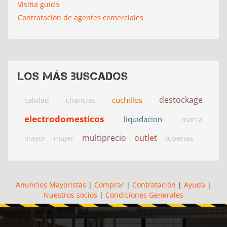
Visitia guida
Contratación de agentes comerciales
Los más buscados
destockage
cuchillos
calidad
chanclas
electrodomesticos
liquidacion
marca
multiprecio
outlet
mayor
mujer
tuberias
Anuncios Mayoristas
|
Comprar
|
Contratación
|
Ayuda
|
Nuestros socios
|
Condiciones Generales