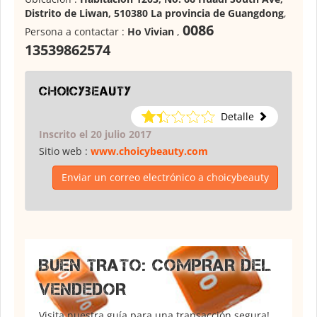
Distrito de Liwan, 510380 La provincia de Guangdong
,
0086
Persona a contactar :
Ho Vivian
,
13539862574
choicybeauty
Detalle
Inscrito el 20 julio 2017
Sitio web :
www.choicybeauty.com
Enviar un correo electrónico a choicybeauty
BUEN TRATO: COMPRAR DEL
VENDEDOR
Visita nuestra guía para una transacción segura!