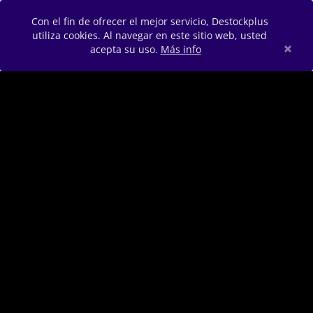
Con el fin de ofrecer el mejor servicio, Destockplus
utiliza cookies. Al navegar en este sitio web, usted
×
acepta su uso.
Más info