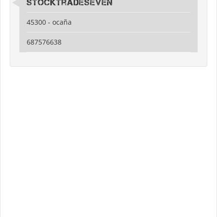
stocktradeseven
45300 - ocaña
687576638