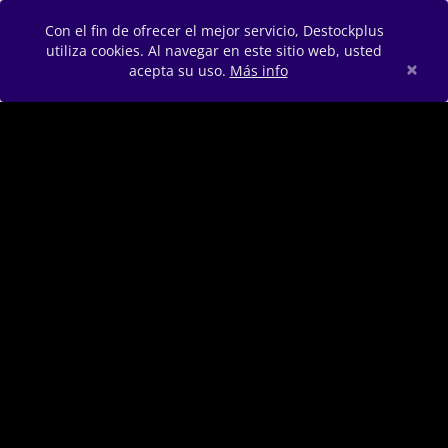
Con el fin de ofrecer el mejor servicio, Destockplus
utiliza cookies. Al navegar en este sitio web, usted
×
acepta su uso.
Más info