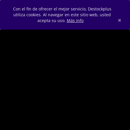
Con el fin de ofrecer el mejor servicio, Destockplus
utiliza cookies. Al navegar en este sitio web, usted
×
acepta su uso.
Más info