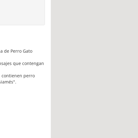
da de Perro Gato
ensajes que contengan
e contienen perro
siamés".