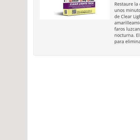
Restaure la 
unos minutos
de Clear Lig
amarilleamie
faros luzca
nocturna. El
para elimina