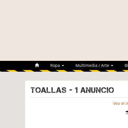
Ropa
Multimedia / Arte
B
TOALLAS - 1 Anuncio
Vea el 