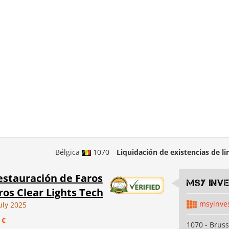
Bélgica
1070
Liquidación de existencias de li
estauración de Faros
MSY INV
os Clear Lights Tech
msyinve
uly 2025
 €
1070 - Bruss