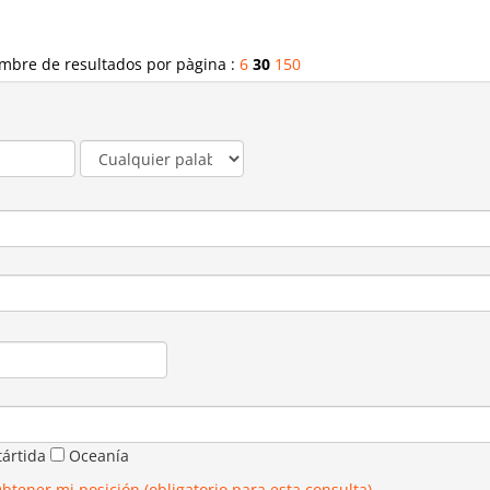
mbre de resultados por pàgina :
6
30
150
tártida
Oceanía
btener mi posición (obligatorio para esta consulta)