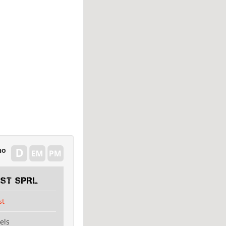
no
EST SPRL
st
els