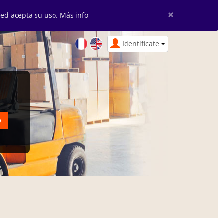
×
sted acepta su uso.
Más info
Identifícate