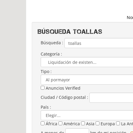
No
Búsqueda TOALLAS
Búsqueda :
Categoría :
Tipo :
Anuncios Verified
Ciudad / Código postal :
País :
África
América
Asia
Europa
La An
A menos de
km de mi posición
-
O