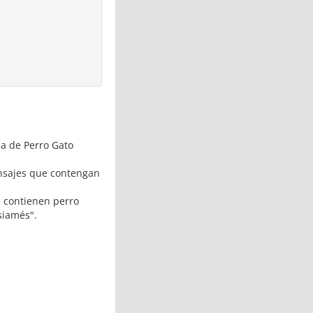
da de Perro Gato
ensajes que contengan
e contienen perro
siamés".