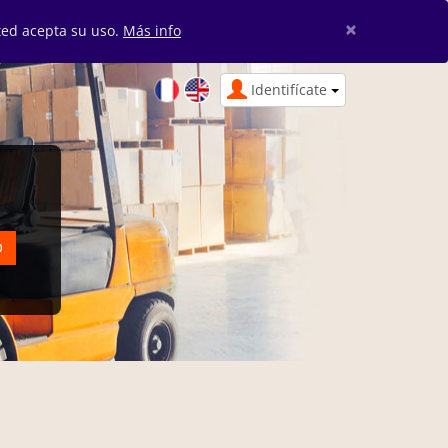
×
sted acepta su uso.
Más info
Identifícate