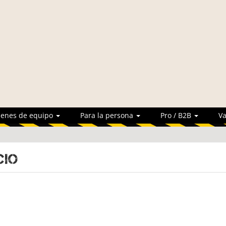
ienes de equipo
Para la persona
Pro / B2B
Va
cio