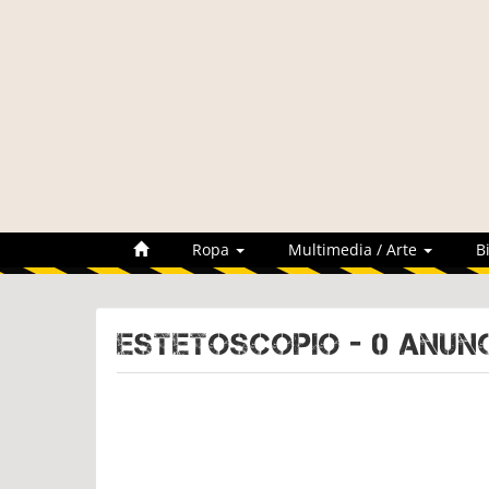
Ropa
Multimedia / Arte
B
ESTETOSCOPIO - 0 Anun