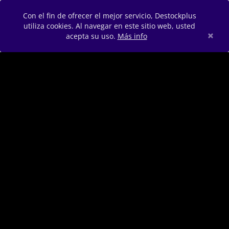
Con el fin de ofrecer el mejor servicio, Destockplus
utiliza cookies. Al navegar en este sitio web, usted
×
acepta su uso.
Más info