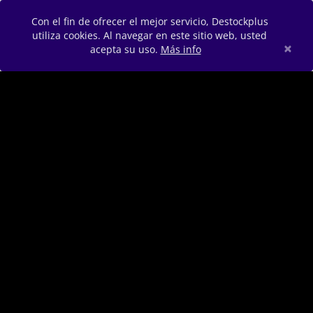
Con el fin de ofrecer el mejor servicio, Destockplus
utiliza cookies. Al navegar en este sitio web, usted
×
acepta su uso.
Más info