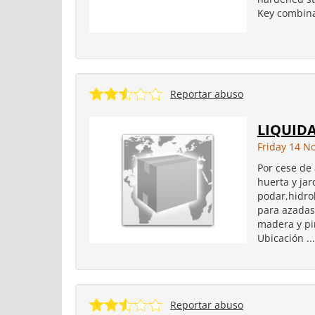
Key combinat
Reportar abuso
LIQUIDA
Friday 14 N
Por cese de 
huerta y ja
podar,hidro
para azadas,
madera y pi
Ubicación ...
Reportar abuso