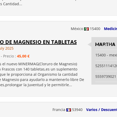
 Cantidad...
México
15400
Medici
O DE MAGNESIO EN TABLETAS
Martha
uly 2025
15400 - mex
- Precio :
45,00 €
s el nuevo MINERMAG(Cloruro de Magnesio)
5255111412
 Frascos con 140 tabletas,es un suplemento
 que le proporciona al Organismo la cantidad
5559739021
de Magnesio para ayudarlo a mantenerlo libre De
,prolongar la Juventud y le permitirle...
Francia
53940
Varios / Descuen