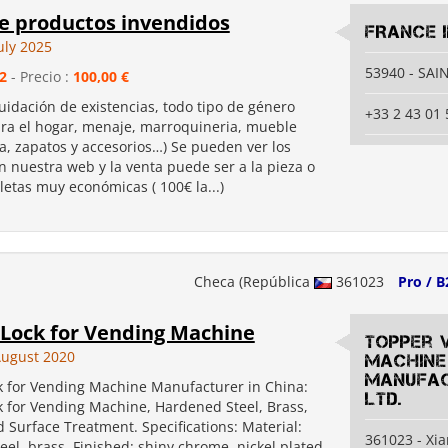
de productos invendidos
FRANCE 
uly 2025
53940 - SAI
2
- Precio :
100,00 €
uidación de existencias, todo tipo de género
+33 2 43 01 
para el hogar, menaje, marroquineria, mueble
pa, zapatos y accesorios…) Se pueden ver los
 nuestra web y la venta puede ser a la pieza o
etas muy económicas ( 100€ la...)
Checa (República
361023
Pro / B
 Lock for Vending Machine
Topper 
ugust 2020
Machine
Manufac
k for Vending Machine Manufacturer in China:
Ltd.
k for Vending Machine, Hardened Steel, Brass,
d Surface Treatment. Specifications: Material:
361023 - Xi
el, brass. Finished: shiny chrome, nickel plated.