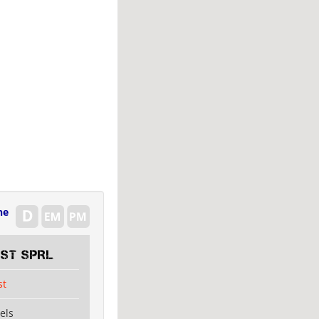
ne
EST SPRL
st
els