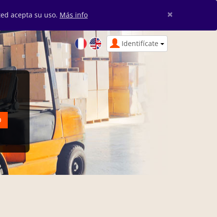
×
sted acepta su uso.
Más info
Identifícate