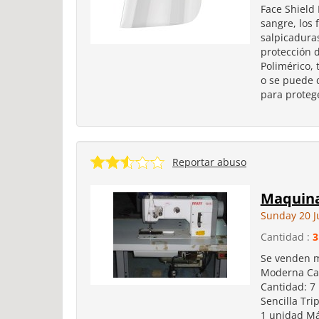
Face Shield 
sangre, los 
salpicadura
protección 
Polimérico,
o se puede d
para protege
Reportar abuso
Maquina
Sunday 20 J
Cantidad :
3
Se venden m
Moderna Can
Cantidad: 7
Sencilla Tri
1 unidad Má