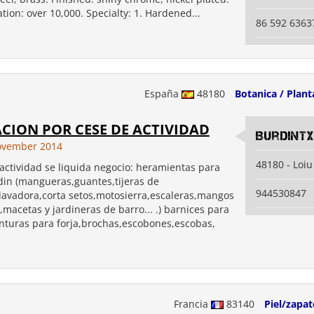
ion: over 10,000. Specialty: 1. Hardened...
86 592 6363
España
48180
Botanica / Plant
CION POR CESE DE ACTIVIDAD
Burdint
ovember 2014
48180 - Loiu
actividad se liquida negocio: heramientas para
rdin (mangueras,guantes,tijeras de
944530847
lavadora,corta setos,motosierra,escaleras,mangos
macetas y jardineras de barro... .) barnices para
nturas para forja,brochas,escobones,escobas,
Francia
83140
Piel/zapat