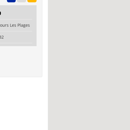
D
Fours Les Plages
32