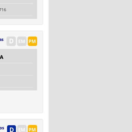
716
as
xa
os