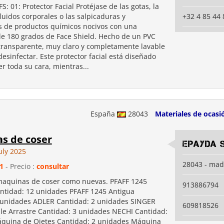
FS: 01: Protector Facial Protéjase de las gotas, la
fluidos corporales o las salpicaduras y
+32 4 85 44 
s de productos químicos nocivos con una
de 180 grados de Face Shield. Hecho de un PVC
 transparente, muy claro y completamente lavable
esinfectar. Este protector facial está diseñado
r toda su cara, mientras...
España
28043
Materiales de ocasi
s de coser
Epayda S
uly 2025
28043 - mad
1
- Precio :
consultar
aquinas de coser como nuevas. PFAFF 1245
913886794
tidad: 12 unidades PFAFF 1245 Antigua
 unidades ADLER Cantidad: 2 unidades SINGER
609818526
ple Arrastre Cantidad: 3 unidades NECHI Cantidad:
quina de Ojetes Cantidad: 2 unidades Máquina