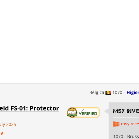
Bélgica
1070
Higie
eld FS-01: Protector
MSY INV
msyinve
uly 2025
 €
1070 - Bruss