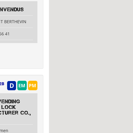
INVENDUS
NT BERTHEVIN
56 41
2B
Vending
 Lock
turer Co.,
amen