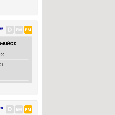
na
 Muñoz
ico
01
to