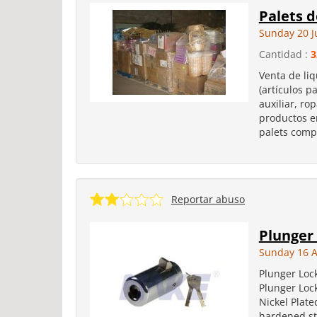
Palets 
Sunday 20 J
Cantidad :
3
Venta de liq
(artículos 
auxiliar, ro
productos en
palets compl
Reportar abuso
Plunger
Sunday 16 A
Plunger Loc
Plunger Loc
Nickel Plate
hardened ste