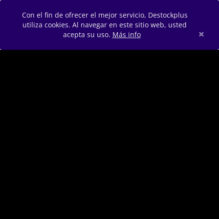
Con el fin de ofrecer el mejor servicio, Destockplus
utiliza cookies. Al navegar en este sitio web, usted
×
acepta su uso.
Más info