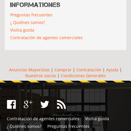
Informationes
Preguntas frecuentes
¿ Quiénes somos?
Visitia guida
Contratación de agentes comerciales
Anuncios Mayoristas
|
Comprar
|
Contratación
|
Ayuda
|
Nuestros socios
|
Condiciones Generales
Contratación de agentes comerciales
Visitia guida
¿ Quiénes somos?
Preguntas frecuentes