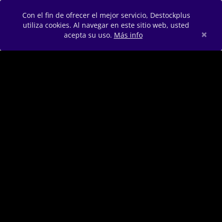
Con el fin de ofrecer el mejor servicio, Destockplus
utiliza cookies. Al navegar en este sitio web, usted
×
acepta su uso.
Más info