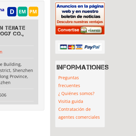
na
n Tejiate
ogy Co.,
n
e Building,
Informationes
strict, Shenzhen
dong Province,
Preguntas
nzhen
frecuentes
¿ Quiénes somos?
606
Visitia guida
Contratación de
agentes comerciales