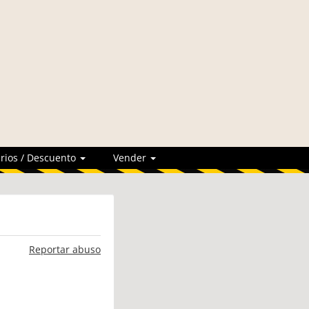
rios / Descuento
Vender
Reportar abuso