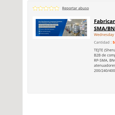
Reportar abuso
Fabrica
SMA/BNC
Wednesday 
Cantidad :
5
TEJTE (Shen
B2B de comp
RP-SMA, BNC
atenuadores
200/240/400)