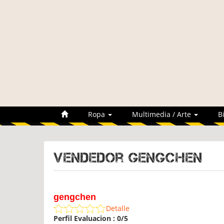
Ropa
Multimedia / Arte
B
Vendedor gengchen
gengchen
Detalle
Perfil Evaluacion : 0/5