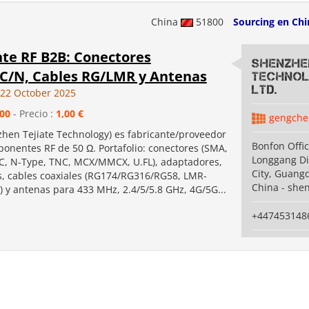
China
51800
Sourcing en Chi
nte RF B2B: Conectores
Shenzhe
/N, Cables RG/LMR y Antenas
Technol
Ltd.
22 October 2025
00
- Precio :
1,00 €
gengche
zhen Tejiate Technology) es fabricante/proveedor
Bonfon Offic
onentes RF de 50 Ω. Portafolio: conectores (SMA,
Longgang Di
, N-Type, TNC, MCX/MMCX, U.FL), adaptadores,
City, Guang
, cables coaxiales (RG174/RG316/RG58, LMR-
China - she
 y antenas para 433 MHz, 2.4/5/5.8 GHz, 4G/5G...
+447453148