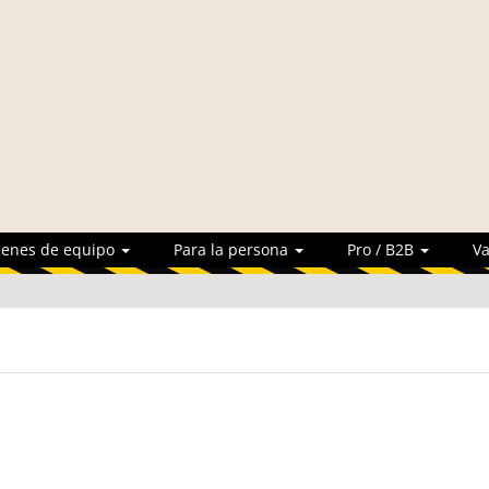
ienes de equipo
Para la persona
Pro / B2B
Va