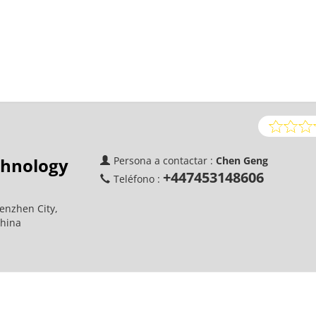
chnology
Persona a contactar :
Chen Geng
+447453148606
Teléfono :
henzhen City,
China