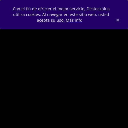
Con el fin de ofrecer el mejor servicio, Destockplus
utiliza cookies. Al navegar en este sitio web, usted
×
acepta su uso.
Más info