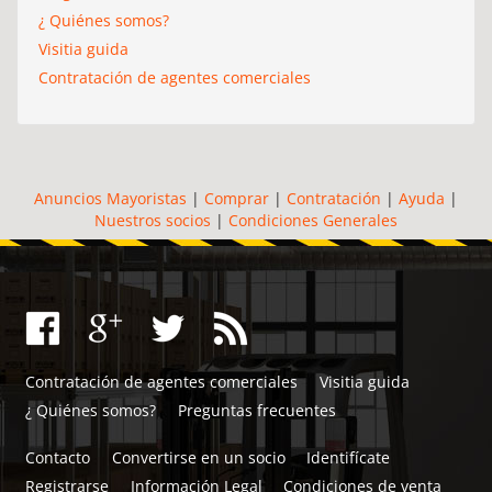
¿ Quiénes somos?
Visitia guida
Contratación de agentes comerciales
Anuncios Mayoristas
|
Comprar
|
Contratación
|
Ayuda
|
Nuestros socios
|
Condiciones Generales
Contratación de agentes comerciales
Visitia guida
¿ Quiénes somos?
Preguntas frecuentes
Contacto
Convertirse en un socio
Identifícate
Registrarse
Información Legal
Condiciones de venta