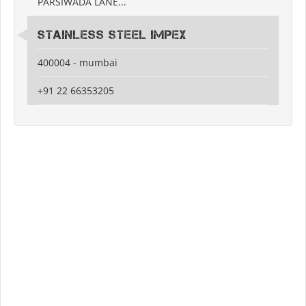
PARSIWADA LANE...
Stainless Steel Impex
400004 - mumbai
+91 22 66353205