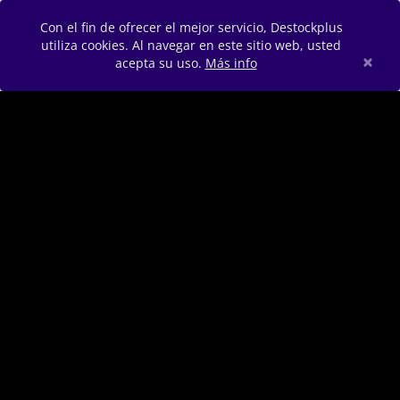
Con el fin de ofrecer el mejor servicio, Destockplus
utiliza cookies. Al navegar en este sitio web, usted
×
acepta su uso.
Más info