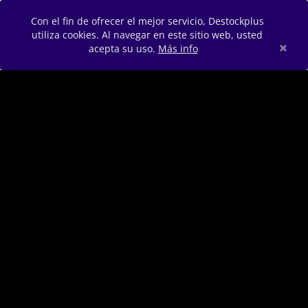
Con el fin de ofrecer el mejor servicio, Destockplus
utiliza cookies. Al navegar en este sitio web, usted
×
acepta su uso.
Más info