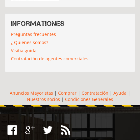
Informationes
Preguntas frecuentes
¿ Quiénes somos?
Visitia guida
Contratación de agentes comerciales
Anuncios Mayoristas
|
Comprar
|
Contratación
|
Ayuda
|
Nuestros socios
|
Condiciones Generales