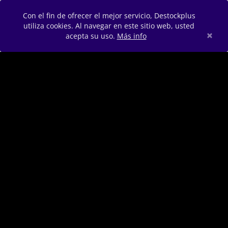
Con el fin de ofrecer el mejor servicio, Destockplus
utiliza cookies. Al navegar en este sitio web, usted
×
acepta su uso.
Más info