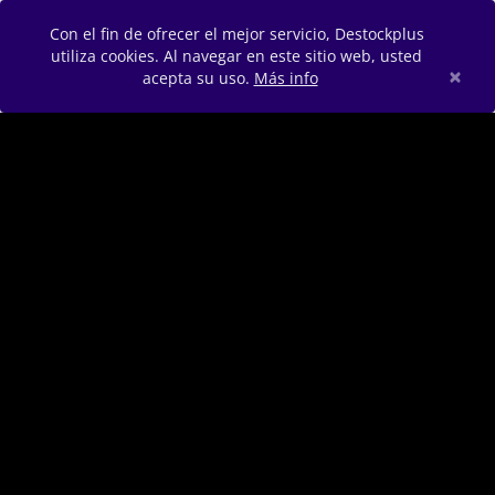
Con el fin de ofrecer el mejor servicio, Destockplus
utiliza cookies. Al navegar en este sitio web, usted
×
acepta su uso.
Más info