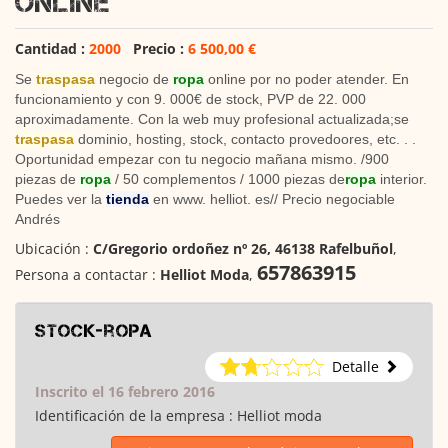
online
Cantidad :
2000
Precio :
6 500,00 €
Se
traspasa
negocio de
ropa
online por no poder atender. En
funcionamiento y con 9. 000€ de stock, PVP de 22. 000
aproximadamente. Con la web muy profesional actualizada;se
traspasa
dominio, hosting, stock, contacto provedoores, etc. . .
Oportunidad empezar con tu negocio mañana mismo. /900
piezas de
ropa
/ 50 complementos / 1000 piezas de
ropa
interior.
Puedes ver la
tienda
en www. helliot. es// Precio negociable
Andrés
Ubicación :
C/Gregorio ordoñez nº 26, 46138 Rafelbuñol
,
657863915
Persona a contactar :
Helliot Moda
,
Stock-ropa
Detalle
Inscrito el 16 febrero 2016
Identificación de la empresa :
Helliot moda